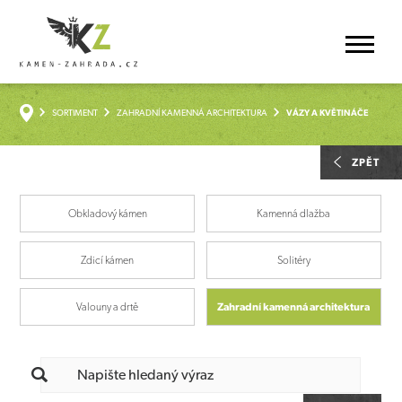
SORTIMENT
ZAHRADNÍ KAMENNÁ ARCHITEKTURA
VÁZY A KVĚTINÁČE
ZPĚT
Obkladový kámen
Kamenná dlažba
Zdicí kámen
Solitéry
Valouny a drtě
Zahradní kamenná architektura