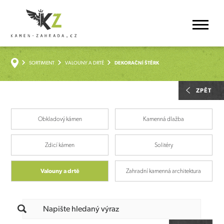
SORTIMENT
VALOUNY A DRTĚ
DEKORAČNÍ ŠTĚRK
ZPĚT
Obkladový kámen
Kamenná dlažba
Zdicí kámen
Solitéry
Valouny a drtě
Zahradní kamenná architektura