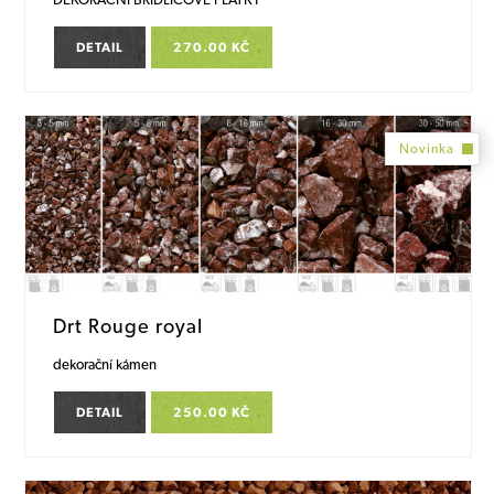
DETAIL
270.00 KČ
Novinka
Drt Rouge royal
dekorační kámen
DETAIL
250.00 KČ