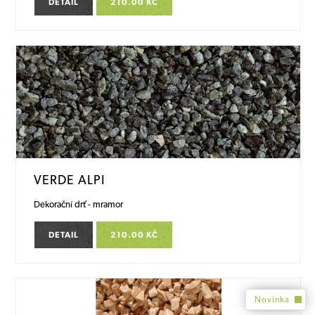
DETAIL
210.00 KČ
VERDE ALPI
Dekorační drť - mramor
DETAIL
210.00 KČ
Novinka