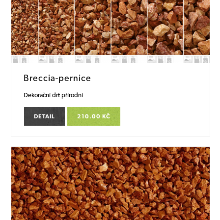
Breccia-pernice
Dekorační drt přírodní
DETAIL
210.00 KČ