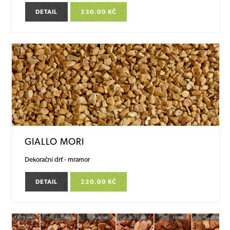
DETAIL
230.00 KČ
GIALLO MORI
Dekorační drť - mramor
DETAIL
220.00 KČ