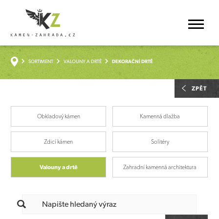
SORTIMENT
VALOUNY A DRTĚ
DEKORAČNÍ DRTĚ
ZPĚT
Obkladový kámen
Kamenná dlažba
Zdicí kámen
Solitéry
Valouny a drtě
Zahradní kamenná architektura