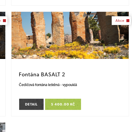
e
Akce
Fontána BASALT 2
Čedičová fontána leštěná - vypouklá
DETAIL
5 400.00 KČ