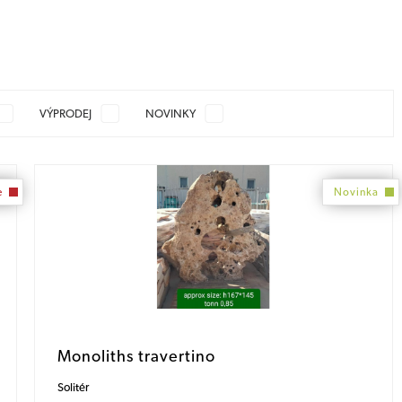
VÝPRODEJ
NOVINKY
e
Novinka
Monoliths travertino
Solitér