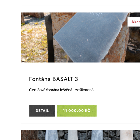
Akc
Fontána BASALT 3
Čedičová fontána leštěná - zešikmená
DETAIL
11 000.00 KČ