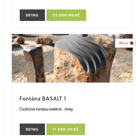
DETAIL
25 000.00 KČ
Akce
Fontána BASALT 1
Čedičová fontána leštěná - vlnky
DETAIL
11 000.00 KČ