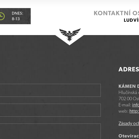
KONTAKTNÍ O
DNES:
8-13
LUDVÍ
ADRE
KÁMEN D
Hlučínská
702 00 Ost
E-mail:
inf
web:
http
Zásady oc
Otevírac