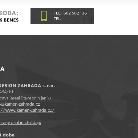
SOBA:
TEL.: 602 502 136
TEL.:
K BENEŠ
SA
ESIGN ZAHRADA s.r.o.
 484/61
rava (areál Stavebnin Janík)
o@kamen-zahrada.cz
://www.kamen-zahrada.cz/
hrany osobních údajů
í doba