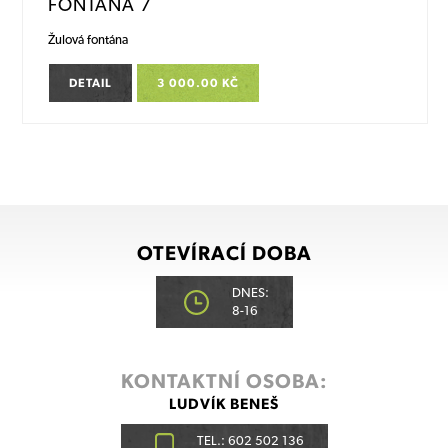
FONTANA 7
Žulová fontána
DETAIL
3 000.00 KČ
OTEVÍRACÍ DOBA
DNES:
8-16
KONTAKTNÍ OSOBA:
LUDVÍK BENEŠ
TEL.: 602 502 136