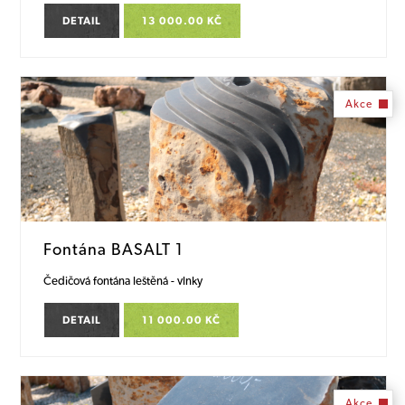
DETAIL
13 000.00 KČ
Akce
Fontána BASALT 1
Čedičová fontána leštěná - vlnky
DETAIL
11 000.00 KČ
Akce