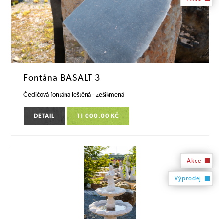
Fontána BASALT 3
Čedičová fontána leštěná - zešikmená
DETAIL
11 000.00 KČ
Akce
Výprodej