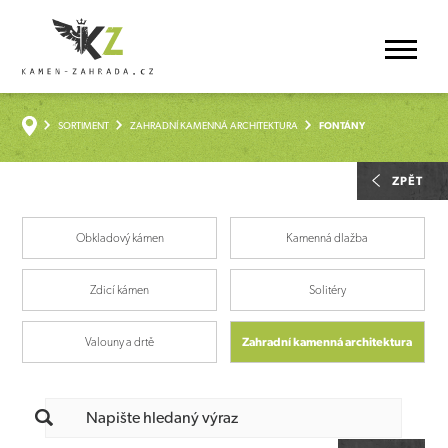
SORTIMENT
ZAHRADNÍ KAMENNÁ ARCHITEKTURA
FONTÁNY
ZPĚT
Obkladový kámen
Kamenná dlažba
Zdicí kámen
Solitéry
Valouny a drtě
Zahradní kamenná architektura