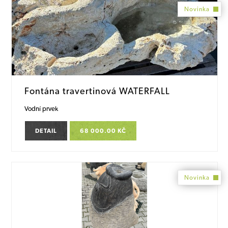
Novinka
Fontána travertinová WATERFALL
Vodní prvek
DETAIL
68 000.00 KČ
Novinka