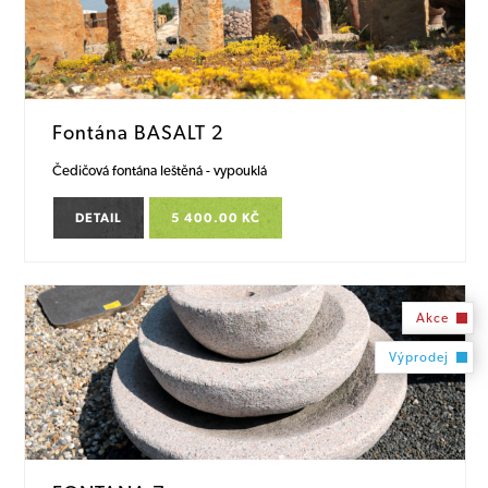
Fontána BASALT 2
Čedičová fontána leštěná - vypouklá
DETAIL
5 400.00 KČ
Akce
Výprodej