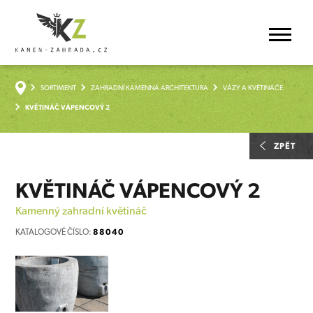
SORTIMENT
ZAHRADNÍ KAMENNÁ ARCHITEKTURA
VÁZY A KVĚTINÁČE
KVĚTINÁČ VÁPENCOVÝ 2
ZPĚT
KVĚTINÁČ VÁPENCOVÝ 2
Kamenný zahradní květináč
KATALOGOVÉ ČÍSLO:
88040