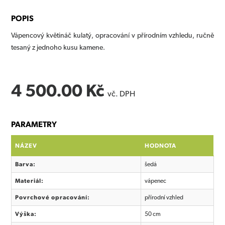
POPIS
Vápencový květináč kulatý, opracování v přírodním vzhledu, ručně
tesaný z jednoho kusu kamene.
4 500.00 Kč
vč. DPH
PARAMETRY
NÁZEV
HODNOTA
Barva:
šedá
Materiál:
vápenec
Povrchové opracování:
přírodní vzhled
Výška:
50 cm