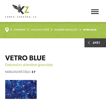
SORTIMENT
VALOUNY A DRTĚ
SKLENĚNÉ GRANULÁTY
VETRO BLUE
ZPĚT
VETRO BLUE
Dekorační skleněné granuláty
KATALOGOVÉ ČÍSLO:
37