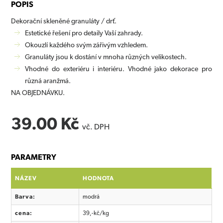
POPIS
Dekorační skleněné granuláty / drť.
Estetické řešení pro detaily Vaší zahrady.
Okouzlí každého svým zářivým vzhledem.
Granuláty jsou k dostání v mnoha různých velikostech.
Vhodné do exteriéru i interiéru. Vhodné jako dekorace pro
různá aranžmá.
NA OBJEDNÁVKU.
39.00 Kč
vč. DPH
PARAMETRY
NÁZEV
HODNOTA
Barva:
modrá
cena:
39,-kč/kg