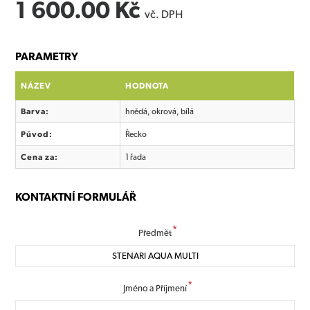
1 600.00 Kč
vč. DPH
PARAMETRY
NÁZEV
HODNOTA
Barva:
hnědá, okrová, bílá
Původ:
Řecko
Cena za:
1 řada
KONTAKTNÍ FORMULÁŘ
*
Předmět
*
Jméno a Příjmení