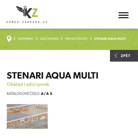
SORTIMENT
ZDICÍ KÁMEN
HRANATÉ BLOKY
STENARI AQUA MULTI
ZPĚT
STENARI AQUA MULTI
Obklad i zdicí prvek
KATALOGOVÉ ČÍSLO:
A/A 5