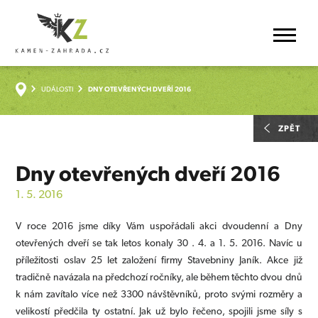
UDÁLOSTI
DNY OTEVŘENÝCH DVEŘÍ 2016
ZPĚT
Dny otevřených dveří 2016
1. 5. 2016
V roce 2016 jsme díky Vám uspořádali akci dvoudenní a D
ny
otevřených dveří se tak letos konaly 30 . 4. a 1. 5. 2016. Navíc u
příležitosti oslav 25 let založení firmy Stavebniny Janík. Akce již
tradičně navázala na předchozí ročníky, ale během těchto dvou dnů
k nám zavítalo více než 3300 návštěvníků, proto svými rozměry a
velikostí předčila ty ostatní.
Jak už bylo řečeno, spojili jsme síly s