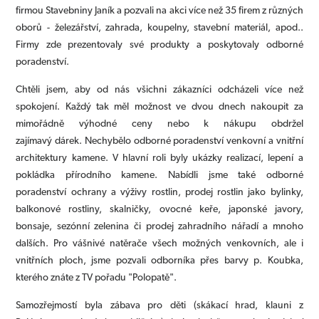
firmou Stavebniny Janík a pozvali na akci více než
35 firem z různých
oborů - železářství, zahrada, koupelny, stavební materiál, apod..
Firmy zde prezentovaly své produkty a poskytovaly odborné
poradenství.
Chtěli jsem, aby od nás všichni zákazníci odcházeli více než
spokojení.
Každý tak měl možnost ve dvou dnech nakoupit za
mimořádně výhodné ceny nebo k nákupu obdržel
zajímavý
dárek.
Nechybělo o
dborné poradenství venkovní a vnitřní
architektury kamene. V hlavní roli byly ukázky realizací, lepení a
pokládka přírodního kamene. Nabídli jsme také o
dborné
poradenství ochrany a výživy rostlin, prodej rostlin jako bylinky,
balkonové rostliny, skalničky, ovocné keře, japonské javory,
bonsaje, sezónní zelenina či prodej zahradního nářadí a mnoho
dalších. Pro vášnivé natěrače všech možných venkovních, ale i
vnitřních ploch, jsme pozvali odborníka přes barvy p. Koubka,
kterého znáte z TV pořadu "Polopatě".
Samozřejmostí byla zábava pro děti (skákací hrad, klauni z