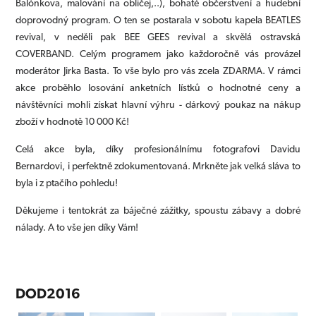
Balónkova, malování na obličej,..), bohaté občerstvení a hudební
doprovodný program. O ten se postarala v sobotu kapela BEATLES
revival, v neděli pak BEE GEES revival a skvělá ostravská
COVERBAND. Celým programem jako každoročně vás provázel
moderátor Jirka Basta. To vše bylo pro vás zcela ZDARMA.
V rámci
akce proběhlo losování anketních lístků o hodnotné ceny a
návštěvníci mohli získat hlavní výhru - dárkový poukaz na nákup
zboží v hodnotě 10 000 Kč!
Celá akce byla, díky profesionálnímu fotografovi Davidu
Bernardovi, i perfektně zdokumentovaná. Mrkněte jak velká sláva to
byla i z ptačího pohledu!
Děkujeme i tentokrát za báječné zážitky, spoustu zábavy a dobré
nálady. A to vše jen díky Vám!
DOD2016